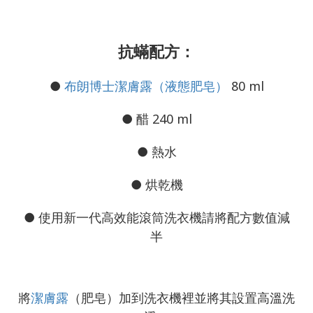
抗蟎配方：
●
布朗博士潔膚露（液態肥皂）
80 ml
● 醋 240 ml
● 熱水
● 烘乾機
● 使用新一代高效能滾筒洗衣機請將配方數值減
半
將
潔膚露
（肥皂）加到洗衣機裡並將其設置高溫洗