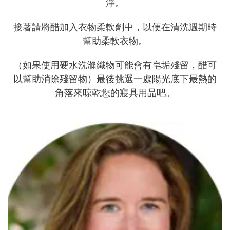
淨。
接著請將醋加入衣物柔軟劑中，以便在清洗週期時
幫助柔軟衣物。
（如果使用硬水洗滌織物可能會有皂垢殘留，醋可
以幫助消除殘留物）最後挑選一處陽光底下最熱的
角落來晾乾您的寢具用品吧。