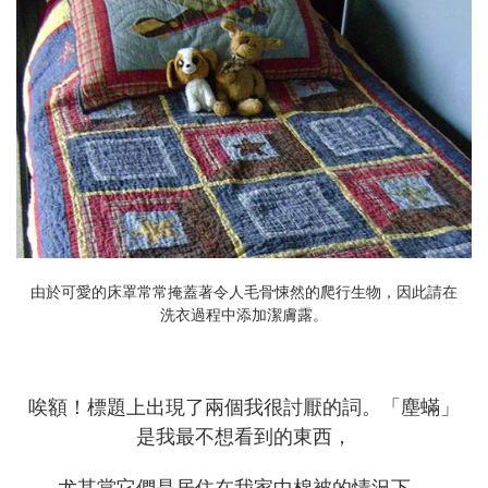
由於可愛的床罩常常掩蓋著令人毛骨悚然的爬行生物，因此請在
洗衣過程中添加潔膚露。
唉額！標題上出現了兩個我很討厭的詞。「塵蟎」
是我最不想看到的東西，
尤其當它們是居住在我家中棉被的情況下。