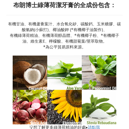
布朗博士綠薄荷潔牙膏的全成份包含：
有機甘油、有機蘆薈葉汁、水合氧化矽、碳酸鈣、玉米糖膠、碳
酸氫鈉(小蘇打)、椰油酸鉀 (*有機椰子油製作)、
有機綠薄荷精油、有機薄荷醇晶體、*有機椰子粉、*有機椰子
油、維生素E、檸檬酸、有機甜菊葉/莖萃取物。
*為公平貿易原料來源。
💡想了解更多綠薄荷精油的好處▸
請點我