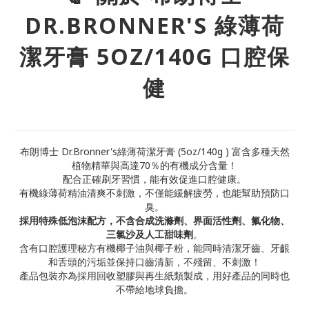
DR.BRONNER'S 綠薄荷
潔牙膏 5OZ/140G 口腔保
健
布朗博士 Dr.Bronner's綠薄荷潔牙膏 (5oz/140g ) 富含多種天然
植物精華與高達70％的有機成分含量！
配合正確刷牙習慣，能有效促進口腔健康。
有機綠薄荷精油清爽不刺激，不僅能緩解疲勞，也能幫助預防口
臭。
採用特殊低泡沫配方，不含合成洗滌劑、界面活性劑、氟化物、
三氯沙及人工甜味劑
。
含有口腔護理秘方有機椰子油與椰子粉，能同時清潔牙齒、牙齦
和舌頭的污垢並保持口齒清新，不殘留、不刺激！
產品包裝亦為採用回收塑膠與再生紙類製成，用好產品的同時也
不帶給地球負擔。