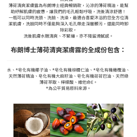
薄荷清爽潔膚露為布朗博士經典暢銷款，沁涼的薄荷精油，能幫
助紓解肌膚的疲憊，讓我們的毛孔輕鬆呼吸，洗後清涼舒適！
一瓶可以同時洗頭、洗臉、洗澡，最適合喜愛沐浴的您全方位清
潔肌膚，洗臉同時不僅能夠深入毛孔帶走深層髒污，還能同時卸
除彩妝，
洗後肌膚水嫩清爽、不緊繃，亦不殘留滑膩感。
布朗博士薄荷清爽潔膚露的全成份包含：
水、*皂化有機椰子油、*皂化有機棕櫚仁油、*皂化有機橄欖油、
天然薄荷精油、皂化有機大麻籽油、皂化有機荷荷巴油、天然綠
薄荷萃取、檸檬酸、維他命E。
*為公平貿易原料來源。