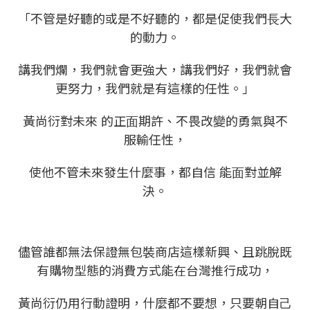
「不管是好聽的或是不好聽的，都是促使我們⻑⼤
的動⼒。
講我們爛，我們就會更強⼤，講我們好，我們就會
更努⼒，我們就是有這樣的任性。」
黃尚衍對未來 的正⾯期許、不畏改變的勇氣與不
服輸任性，
使他不管未來發⽣什麼事，都⾃信 能⾯對並解
決。
儘管誰都無法保證無包裝商店這樣新興、且跳脫既
有購物型態的消費⽅式能在台灣推⾏成功，
黃尚衍仍⽤⾏動證明，什麼都不要想，只要朝⾃⼰