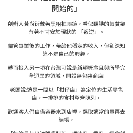
開始的」
創辦人黃尚衍戴著⿊粗框眼鏡，看似靦腆的氣質卻
有著不⽢安於現狀的 「叛逆」。
儘管畢業後的工作，帶給他穩定的收入，但卻深知
這不是⾃⼰的興趣，
轉⽽投入另⼀項在台灣可說是新穎概念且與所學完
全迥異的領域，開設無包裝商店!
老闆說:這是一間以「柑仔店」為定位的生活零售
店，一排排的食材整齊陳列，
歡迎客人們自備容器來到店裡，選取適當的量再去
結帳，