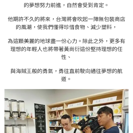
的夢想努⼒前進，⾃然會受到肯定。
他期許不久的將來，台灣將會吹起⼀陣無包裝商店
的風潮，使我們懂得珍惜食物、減少塑料，
為這顆美麗的地球盡⼀份⼼⼒。除此之外，更多有
理想的年輕⼈也將帶著黃尚衍這份堅持理想的任
性、
與海賊王般的勇氣，勇往直前駛向通往夢想的航
道。