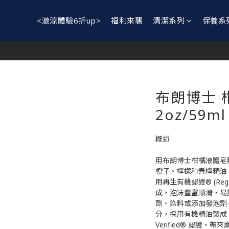
<激涼體驗6折up>
福利來襲
清潔系列
保養系
布朗博士 
2oz/59m
概述
用布朗博士柑橘液體皂
橙子、檸檬和青檸精油
用再生有機認證® (Regener
成，泡沫豐富順滑，易
劑、染料或添加發泡劑
分，採用有機精油製成，
Verified® 認證