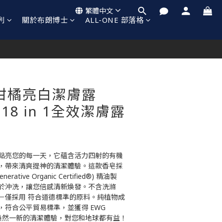
繁體中文
列
關於布朗博士
ALL-ONE 部落格
立即購買
柑橘亮白潔膚露
l 18 in 1全效潔膚露
點亮您的每一天，它蘊含活力四射的有機
，帶來清爽提神的清潔體驗。這款香皂採
ative Organic Certified®) 精油製
於沖洗，讓您倍感清新煥發。不含洗滌
－僅採用 符合道德標準的原料。純植物成
符合公平貿易標準，並獲得 EWG 
，帶來煥然一新的清潔體驗，對您和地球都有益！