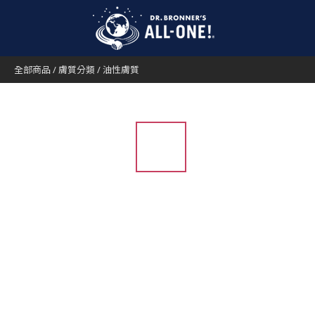
全部商品
/
膚質分類
/
油性膚質