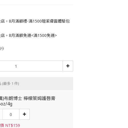
店，8月滿額禮-滿1500贈潔膚露體驗包
店，8月滿額免運<滿1500免運>
89
品
(最多 1 件)
購)布朗博士 檸檬萊姆護唇膏
5oz/4g
價 NT$159