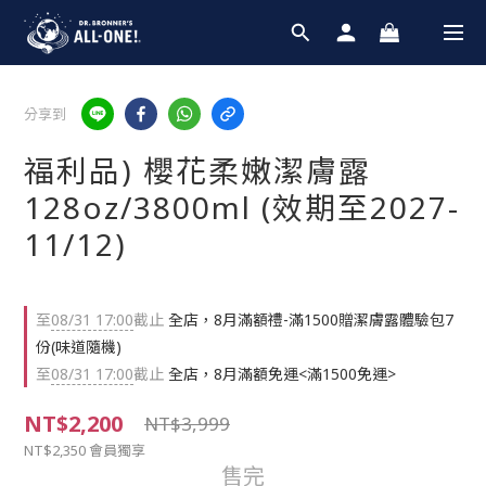
分享到
福利品) 櫻花柔嫩潔膚露
128oz/3800ml (效期至2027-
11/12)
至
08/31 17:00
截止
全店，8月滿額禮-滿1500贈潔膚露體驗包7
份(味道隨機)
至
08/31 17:00
截止
全店，8月滿額免運<滿1500免運>
NT$2,200
NT$3,999
NT$2,350
會員獨享
售完