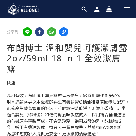
分享到
布朗博士 溫和嬰兒呵護潔膚露
2oz/59ml 18 in 1 全效潔膚
露
概述
溫和有效，布朗博士嬰兒無香型液體皂，敏感肌膚也能安心使
用。這款香皂採用滋養的再生有機認證®精油和雙倍橄欖油配方，
能夠產生豐富奢華的泡沫，並輕鬆沖洗乾淨。無添加香精，非常
適合嬰兒（稀釋後）和任何對氣味敏感的人。採用符合倫理道德
的有機原料精製而成，不含洗滌劑、染料或發泡劑。純植物成
分，採用有機油製成，符合公平貿易標準，並獲得EWG®認證，
為您和您的家人提供更安全、更永續的清潔體驗！  