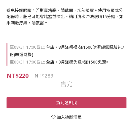
避免接觸眼睛。若瓶蓋堵塞，請戳開，切勿擠壓。使用按壓式分
配器時，肥皂可能會堵塞並噴出。請用清水沖洗眼睛15分鐘。如
果刺激持續，請就醫。
至
08/31 17:00
截止
全店，8月滿額禮-滿1500贈潔膚露體驗包7
份(味道隨機)
至
08/31 17:00
截止
全店，8月滿額免運<滿1500免運>
NT$220
NT$289
售完
貨到通知我
加入追蹤清單