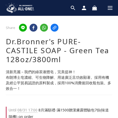
Share
Dr.Bronner's PURE-
CASTILE SOAP - Green Tea
128oz/3800ml
清新亮麗－我們的綠茶液體皂，完美提神！
布朗博士皂濃縮、可生物降解、用途廣泛且功效顯著。採用有機
及經公平貿易認證的原料製成，採用100%消費後回收瓶包裝。多
效合一！
Until
08/31 17:00
8月滿額禮-滿1500贈潔膚露體驗包7份(味道
隨機) on order