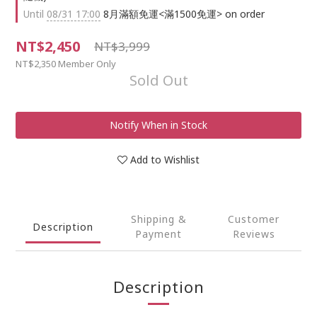
Until
08/31 17:00
8月滿額免運<滿1500免運> on order
NT$2,450
NT$3,999
NT$2,350
Member Only
Sold Out
Notify When in Stock
Add to Wishlist
Shipping &
Customer
Description
Payment
Reviews
Description