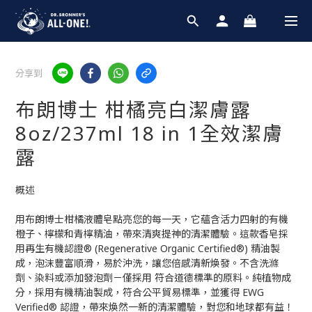
分享到
布朗博士 柑橘亮白潔膚露
8oz/237ml 18 in 1全效潔膚
露
概述
用布朗博士柑橘液體皂點亮您的每一天，它蘊含活力四射的有機
橙子、檸檬和青檸精油，帶來清爽提神的清潔體驗。這款香皂採
用再生有機認證® (Regenerative Organic Certified®) 精油製
成，泡沫豐富順滑，易於沖洗，讓您倍感清新煥發。不含洗滌
劑、染料或添加發泡劑－僅採用 符合道德標準的原料。純植物成
分，採用有機精油製成，符合公平貿易標準，並獲得 EWG 
Verified® 認證，帶來煥然一新的清潔體驗，對您和地球都有益！