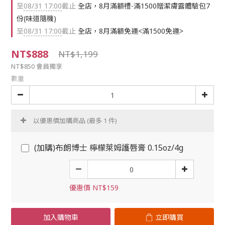
至
08/31 17:00
截止
全店，8月滿額禮-滿1500贈潔膚露體驗包7
份(味道隨機)
至
08/31 17:00
截止
全店，8月滿額免運<滿1500免運>
NT$888
NT$1,199
NT$850
會員獨享
數量
以優惠價加購商品
(最多 1 件)
(加購)布朗博士 檸檬萊姆護唇膏 0.15oz/4g
優惠價 NT$159
加入購物車
立即購買