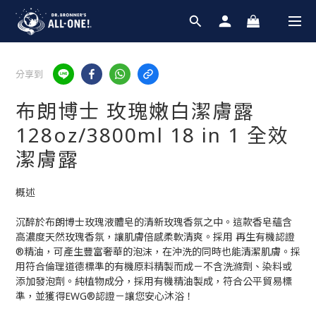
分享到
布朗博士 玫瑰嫩白潔膚露
128oz/3800ml 18 in 1 全效
潔膚露
概述
沉醉於布朗博士玫瑰液體皂的清新玫瑰香氛之中。這款香皂蘊含
高濃度天然玫瑰香氛，讓肌膚倍感柔軟清爽。採用 再生有機認證
®精油，可產生豐富奢華的泡沫，在沖洗的同時也能清潔肌膚。採
用符合倫理道德標準的有機原料精製而成－不含洗滌劑、染料或
添加發泡劑。純植物成分，採用有機精油製成，符合公平貿易標
準，並獲得EWG®認證－讓您安心沐浴！ 