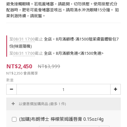
避免接觸眼睛。若瓶蓋堵塞，請戳開，切勿擠壓。使用按壓式分
配器時，肥皂可能會堵塞並噴出。請用清水沖洗眼睛15分鐘。 如
果刺激持續，請就醫。
至
08/31 17:00
截止
全店，8月滿額禮-滿1500贈潔膚露體驗包7
份(味道隨機)
至
08/31 17:00
截止
全店，8月滿額免運<滿1500免運>
NT$2,450
NT$3,999
NT$2,350
會員獨享
數量
以優惠價加購商品
(最多 1 件)
(加購)布朗博士 檸檬萊姆護唇膏 0.15oz/4g