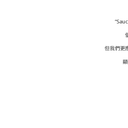
“S
但我們更
顯