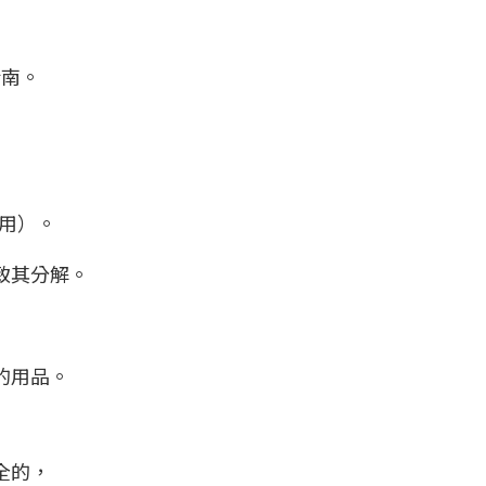
指南。
適用）。
致其分解。
的用品。
全的，