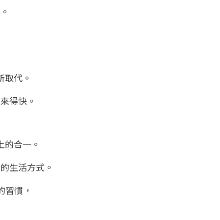
落。
所取代。
要來得快。
上的合一。
善的生活方式。
”的習慣，