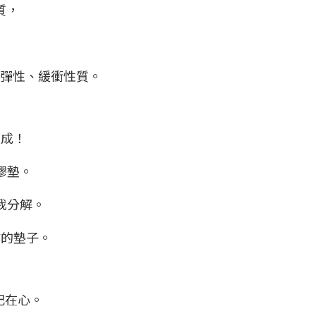
質，
、彈性、緩衝性質。
製成！
膠墊。
我分解。
作的墊子。
記在心。