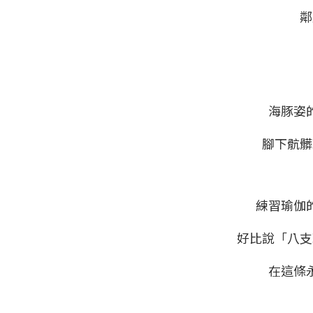
鄰
海豚姿
腳下骯髒
練習瑜伽
好比說「八支
在這條永