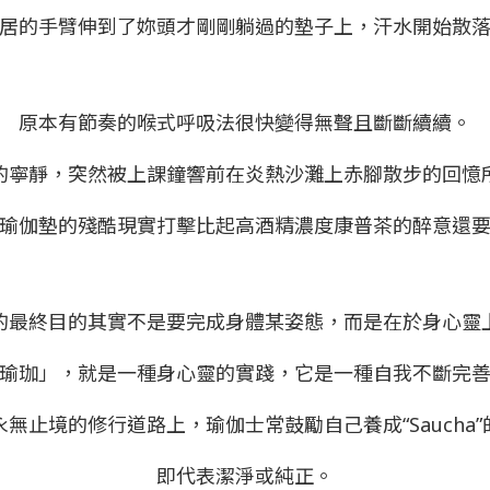
居的手臂伸到了妳頭才剛剛躺過的墊子上，汗水開始散
原本有節奏的喉式呼吸法很快變得無聲且斷斷續續。
的寧靜，突然被上課鐘響前在炎熱沙灘上赤腳散步的回憶
瑜伽墊的殘酷現實打擊比起高酒精濃度康普茶的醉意還
的最終目的其實不是要完成身體某姿態，而是在於身心靈
瑜珈」，就是一種身心靈的實踐，它是一種自我不斷完
無止境的修行道路上，瑜伽士常鼓勵自己養成“Saucha
即代表潔淨或純正。