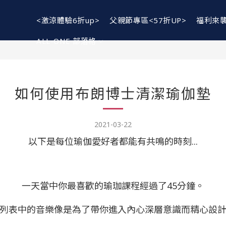
<激涼體驗6折up>
父親節專區<57折UP>
福利來
ALL-ONE 部落格
如何使用布朗博士清潔瑜伽墊
2021-03-22
以下是每位瑜伽愛好者都能有共鳴的時刻...
一天當中你最喜歡的瑜珈課程經過了45分鐘。
列表中的音樂像是為了帶你進入內心深層意識而精心設