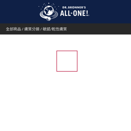
全部商品
/
膚質分類
/
敏感/乾性膚質