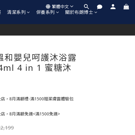
繁體中文
襲
清潔系列
保養系列
關於布朗博士
立即購買
溫和嬰兒呵護沐浴露
4ml 4 in 1 蜜糖沐
店，8月滿額禮-滿1500贈潔膚露體驗包
店，8月滿額免運<滿1500免運>
2,199