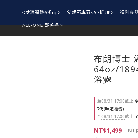
<激涼體驗6折up>
父親節專區<57折UP>
福利來
ALL-ONE 部落格
布朗博士 
64oz/189
浴露
至
08/31 17:00
截止
全
7份(味道隨機)
至
08/31 17:00
截止
全
NT$1,499
NT$