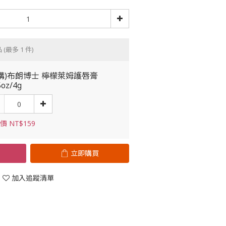
品
(最多 1 件)
購)布朗博士 檸檬萊姆護唇膏
5oz/4g
價 NT$159
立即購買
加入追蹤清單