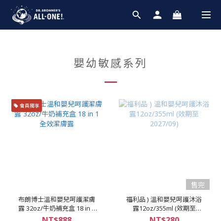
嬰幼敏感系列
會員獨享
售完
布朗博士溫和嬰兒呵護潔膚
福利品 ) 溫和嬰兒呵護沐浴
露 32oz/牛奶補充盒 18 in 1
露12oz/355ml (效期至
全效潔膚露
2027/09)
NT$888
NT$280