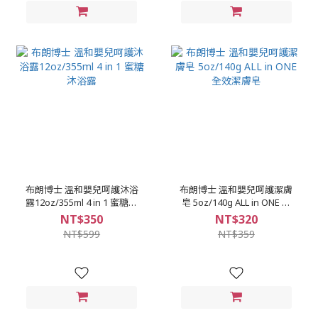
布朗博士 溫和嬰兒呵護沐浴
布朗博士 溫和嬰兒呵護潔膚
露12oz/355ml 4 in 1 蜜糖沐
皂 5oz/140g ALL in ONE 全
浴露
效潔膚皂
NT$350
NT$320
NT$599
NT$359