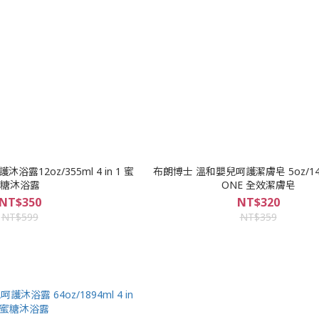
oz/355ml 4 in 1 蜜
布朗博士 溫和嬰兒呵護潔膚皂 5oz/140g
糖沐浴露
ONE 全效潔膚皂
NT$350
NT$320
NT$599
NT$359