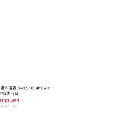
露 64oz/1894ml 4 in 1
蜜糖沐浴露
T$1,499
NT$2,199