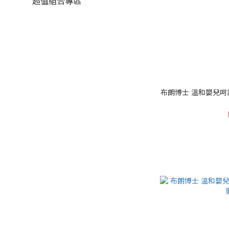
超值組合專區
布朗博士 溫和嬰兒呵護潔膚露