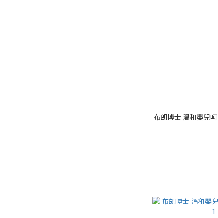
布朗博士 溫和嬰兒呵護沐浴露12