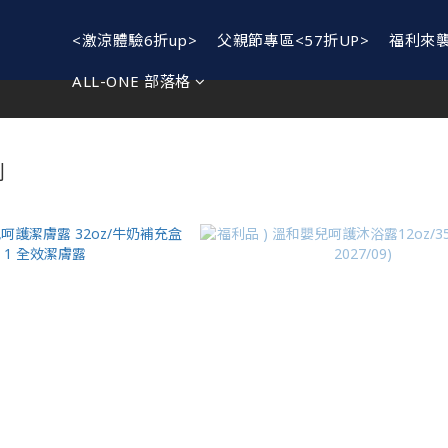
<激涼體驗6折up>
父親節專區<57折UP>
福利來
ALL-ONE 部落格
列